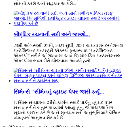
સામનો કરશે અને સહકાર આપશે...
બૌદ્ધિક રચનાની સદી અને જાઓ...
23મી ઓગસ્ટથી 25મી, 2021 સુધી, 2021 ચાઇના ઇન્ટરનેશનલ
ઇન્ટેલિજન્ટ ઇન્ડસ્ટ્રી એક્સ્પો (ત્યારબાદ "ઇન્ટેલિજન્ટ
એક્સ્પો" તરીકે ઓળખવામાં આવે છે) ચોંગકિંગ ઇન્ટરનેશનલ
એક્સ્પોમાં ભવ્ય રીતે યોજવામાં આવ્યો હતો...
સિમેન્સે "સીમેનનું વ્હાઇટ પેપર જારી કર્યું...
1. સિમેન્સ ચાઇના ઝીરો-કાર્બન સ્માર્ટ પાર્કનું વ્હાઇટ પેપર
સત્તાવાર રીતે બહાર પાડવામાં આવ્યું હતું, જે પાથ પ્લાનિંગ
સૂચનો પ્રદાન કરે છે અને શૂન્ય-કારની અનુભૂતિ માટે વૈશ્વિક
વ્યવહારુ અનુભવ શેર કરે છે...