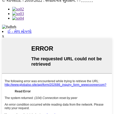
© કૉપિરાઇટ - 2010-2022 : સર્વાધિકાર સુરક્ષિત. - - , , , , , ,
ઈ - મેલ મોકલો
x