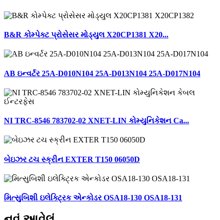
B&R કોમ્પેક્ટ પ્રોસેસર મોડ્યુલ X20CP1381 X20...
AB ઇન્વર્ટર 25A-D010N104 25A-D013N104 25A-D017N104
NI TRC-8546 783702-02 XNET-LIN કોમ્યુનિકેશન Ca...
બેઇઝર ટચ સ્ક્રીન EXTER T150 06050D
મિત્સુબિશી ઇલેક્ટ્રિક એન્કોડર OSA18-130 OSA18-131
નવું આવેલું