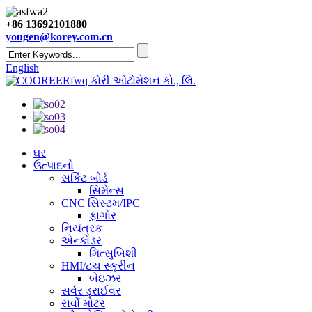
+86 13692101880
yougen@korey.com.cn
English
કોરી ઓટોમેશન કો., લિ.
ઘર
ઉત્પાદનો
સર્કિટ બોર્ડ
સિમેન્સ
CNC સિસ્ટમ/IPC
ફાગોર
નિયંત્રક
એન્કોડર
મિત્સુબિશી
HMI/ટચ સ્ક્રીન
બેઇઝર
સર્વર ડ્રાઈવર
સર્વો મોટર