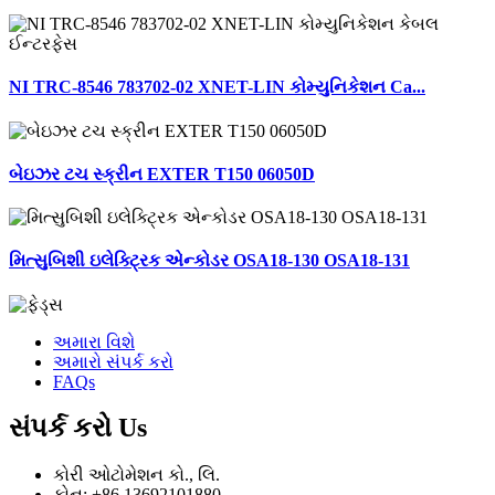
NI TRC-8546 783702-02 XNET-LIN કોમ્યુનિકેશન Ca...
બેઇઝર ટચ સ્ક્રીન EXTER T150 06050D
મિત્સુબિશી ઇલેક્ટ્રિક એન્કોડર OSA18-130 OSA18-131
અમારા વિશે
અમારો સંપર્ક કરો
FAQs
સંપર્ક કરો
Us
કોરી ઓટોમેશન કો., લિ.
ફોન: +86 13692101880