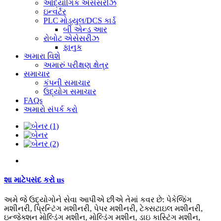
ઔદ્યોગિક એસેસરીઝ
ઇન્વર્ટર
PLC મોડ્યુલ/DCS કાર્ડ
બી એન્ડ આર
રોબોટ એસેસરીઝ
ફાનુક
અમારા વિશે
અમારું પરીક્ષણ ક્ષેત્ર
સમાચાર
કંપની સમાચાર
ઉદ્યોગ સમાચાર
FAQs
અમારો સંપર્ક કરો
શા માટે
પસંદ કરો
us
અમે જે ઉદ્યોગોને સેવા આપીએ છીએ તેમાં કવર છે: પેકેજિંગ
મશીનરી, પ્રિન્ટિંગ મશીનરી, પેપર મશીનરી, ટેક્સટાઇલ મશીનરી,
ઇન્જેક્શન મોલ્ડિંગ મશીન, મોલ્ડિંગ મશીન, ડાઇ કાસ્ટિંગ મશીન,