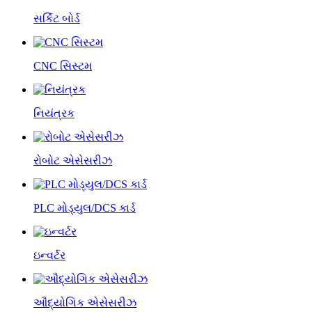
સર્કિટ બોર્ડ
CNC સિસ્ટમ
નિયંત્રક
રોબોટ એસેસરીઝ
PLC મોડ્યુલ/DCS કાર્ડ
ઇન્વર્ટર
ઔદ્યોગિક એસેસરીઝ