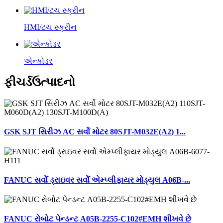
HMI/ટચ સ્ક્રીન
એન્કોડર
ફીચર્ડ
ઉત્પાદનો
GSK SJT સિરીઝ AC સર્વો મોટર 80SJT-M032E(A2) 1...
FANUC સર્વો ડ્રાઇવર સર્વો એમ્પ્લીફાયર મોડ્યુલ A06B-...
FANUC રોબોટ પેન્ડન્ટ A05B-2255-C102#EMH શીખવે છે