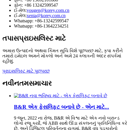
ફોન: +86 13242599547
ઈ-મેલ:
yougen@korey.com.cn
ઈ-મેલ:
xenia@korey.com.cn
Whatsapp: +86-13242599547
Whatsapp: +86-13642234251
તપાસ
પ્રાઇસલિસ્ટ માટે
અમારા ઉત્પાદનો અથવા કિંમત સૂચિ વિશે પૂછપરછ માટે, કૃપા કરીને
તમારો ઇમેઇલ અમને મોકલો અને અમે 24 કલાકની અંદર સંપર્કમાં
રહીશું.
પ્રાઇસલિસ્ટ માટે પૂછપરછ
નવીનતમ
સમાચાર
B&R એક ફેસલિફ્ટ બનાવે છે - એન માટે...
9 જૂન, 2022 ના રોજ, B&R એ વિશ્વ માટે એક નવો બ્રાન્ડ
લોગો રજૂ કર્યો, જે ABB સાથે ઊંડા સંકલનનું પ્રતિનિધિત્વ કરે
છે, અને ડિજિટલ પરિવર્તનના યુગમાં, B&R વધુ પડકારોનો