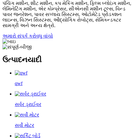
પંચિંગ મશીન, શીટ મશીન, કપ મેકિંગ મશીન, ફિલ્મ બ્લોઇંગ મશીન,
લેમિનેટિંગ મશીન, એર કોમ્પ્રેસર, સીએનસી મશીન ટૂલ્સ, વિન્ડ
પાવર જનરેશન, પાવર સપ્લાય સિસ્ટમ્સ, ઓટોમેટેડ પ્રોડક્શન
લાઇન્સ, વિઝન સિસ્ટમ્સ, ઔદ્યોગિક રોબોટ્સ, સેમિકન્ડક્ટર
સામગ્રી અને અન્ય ક્ષેત્રો.
અમારો સંપર્ક કરો
વધુ વાંચો
ઉત્પાદન
યાદી
qwf
સર્વર ડ્રાઈવર
સર્વો મોટર