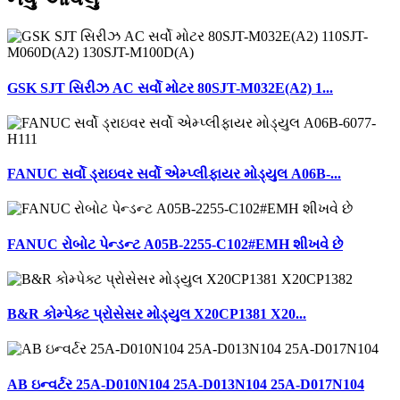
GSK SJT સિરીઝ AC સર્વો મોટર 80SJT-M032E(A2) 1...
FANUC સર્વો ડ્રાઇવર સર્વો એમ્પ્લીફાયર મોડ્યુલ A06B-...
FANUC રોબોટ પેન્ડન્ટ A05B-2255-C102#EMH શીખવે છે
B&R કોમ્પેક્ટ પ્રોસેસર મોડ્યુલ X20CP1381 X20...
AB ઇન્વર્ટર 25A-D010N104 25A-D013N104 25A-D017N104