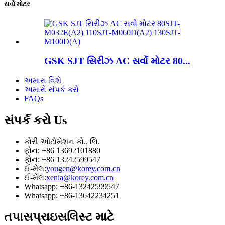
સર્વો મોટર
GSK SJT સિરીઝ AC સર્વો મોટર 80...
અમારા વિશે
અમારો સંપર્ક કરો
FAQs
સંપર્ક કરો
Us
કોરી ઓટોમેશન કો., લિ.
ફોન: +86 13692101880
ફોન: +86 13242599547
ઈ-મેલ:
yougen@korey.com.cn
ઈ-મેલ:
xenia@korey.com.cn
Whatsapp: +86-13242599547
Whatsapp: +86-13642234251
તપાસ
પ્રાઇસલિસ્ટ માટે