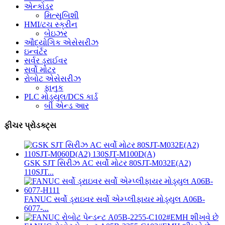
એન્કોડર
મિત્સુબિશી
HMI/ટચ સ્ક્રીન
બેઇઝર
ઔદ્યોગિક એસેસરીઝ
ઇન્વર્ટર
સર્વર ડ્રાઈવર
સર્વો મોટર
રોબોટ એસેસરીઝ
ફાનુક
PLC મોડ્યુલ/DCS કાર્ડ
બી એન્ડ આર
ફીચર પ્રોડક્ટ્સ
GSK SJT સિરીઝ AC સર્વો મોટર 80SJT-M032E(A2)
110SJT...
FANUC સર્વો ડ્રાઇવર સર્વો એમ્પ્લીફાયર મોડ્યુલ A06B-
6077-...