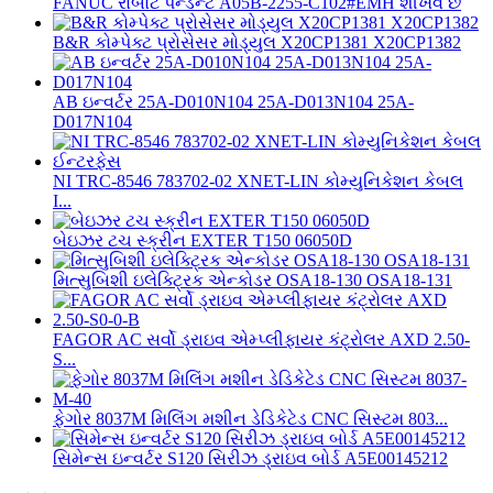
FANUC રોબોટ પેન્ડન્ટ A05B-2255-C102#EMH શીખવે છે
B&R કોમ્પેક્ટ પ્રોસેસર મોડ્યુલ X20CP1381 X20CP1382
AB ઇન્વર્ટર 25A-D010N104 25A-D013N104 25A-
D017N104
NI TRC-8546 783702-02 XNET-LIN કોમ્યુનિકેશન કેબલ
I...
બેઇઝર ટચ સ્ક્રીન EXTER T150 06050D
મિત્સુબિશી ઇલેક્ટ્રિક એન્કોડર OSA18-130 OSA18-131
FAGOR AC સર્વો ડ્રાઇવ એમ્પ્લીફાયર કંટ્રોલર AXD 2.50-
S...
ફેગોર 8037M મિલિંગ મશીન ડેડિકેટેડ CNC સિસ્ટમ 803...
સિમેન્સ ઇન્વર્ટર S120 સિરીઝ ડ્રાઇવ બોર્ડ A5E00145212