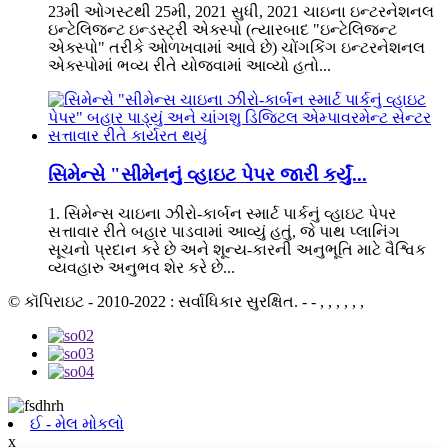
23મી ઓગસ્ટથી 25મી, 2021 સુધી, 2021 ચાઇના ઇન્ટરનેશનલ
ઇન્ટેલિજન્ટ ઇન્ડસ્ટ્રી એક્સ્પો (ત્યારબાદ "ઇન્ટેલિજન્ટ
એક્સ્પો" તરીકે ઓળખવામાં આવે છે) ચોંગકિંગ ઇન્ટરનેશનલ
એક્સ્પોમાં ભવ્ય રીતે યોજવામાં આવ્યો હતો...
સિમેન્સે "સીમેનનું વ્હાઇટ પેપર જારી કર્યું...
1. સિમેન્સ ચાઇના ઝીરો-કાર્બન સ્માર્ટ પાર્કનું વ્હાઇટ પેપર
સત્તાવાર રીતે બહાર પાડવામાં આવ્યું હતું, જે પાથ પ્લાનિંગ
સૂચનો પ્રદાન કરે છે અને શૂન્ય-કારની અનુભૂતિ માટે વૈશ્વિક
વ્યવહારુ અનુભવ શેર કરે છે...
© કૉપિરાઇટ - 2010-2022 : સર્વાધિકાર સુરક્ષિત. - - , , , , , ,
ઈ - મેલ મોકલો
x