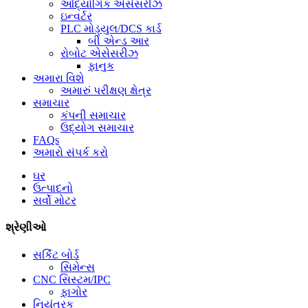
ઔદ્યોગિક એસેસરીઝ
ઇન્વર્ટર
PLC મોડ્યુલ/DCS કાર્ડ
બી એન્ડ આર
રોબોટ એસેસરીઝ
ફાનુક
અમારા વિશે
અમારું પરીક્ષણ ક્ષેત્ર
સમાચાર
કંપની સમાચાર
ઉદ્યોગ સમાચાર
FAQs
અમારો સંપર્ક કરો
ઘર
ઉત્પાદનો
સર્વો મોટર
શ્રેણીઓ
સર્કિટ બોર્ડ
સિમેન્સ
CNC સિસ્ટમ/IPC
ફાગોર
નિયંત્રક