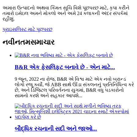
અમારા ઉત્પાદનો અથવા કિંમત સૂચિ વિશે પૂછપરછ માટે, કૃપા કરીને
તમારો ઇમેઇલ અમને મોકલો અને અમે 24 કલાકની અંદર સંપર્કમાં
રહીશું.
પ્રાઇસલિસ્ટ માટે પૂછપરછ
નવીનતમ
સમાચાર
B&R એક ફેસલિફ્ટ બનાવે છે - એન માટે...
9 જૂન, 2022 ના રોજ, B&R એ વિશ્વ માટે એક નવો બ્રાન્ડ
લોગો રજૂ કર્યો, જે ABB સાથે ઊંડા સંકલનનું પ્રતિનિધિત્વ કરે
છે, અને ડિજિટલ પરિવર્તનના યુગમાં, B&R વધુ પડકારોનો
સામનો કરશે અને સહકાર આપશે...
બૌદ્ધિક રચનાની સદી અને જાઓ...