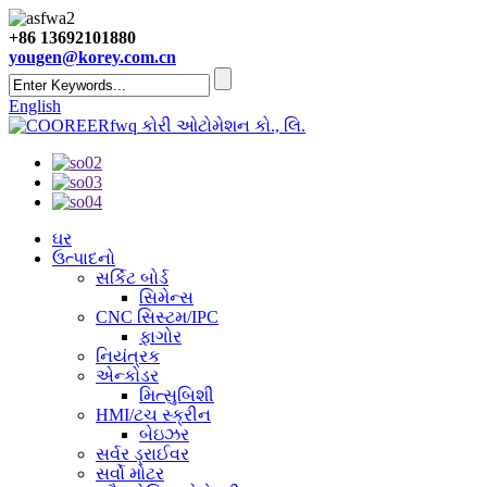
+86 13692101880
yougen@korey.com.cn
English
કોરી ઓટોમેશન કો., લિ.
ઘર
ઉત્પાદનો
સર્કિટ બોર્ડ
સિમેન્સ
CNC સિસ્ટમ/IPC
ફાગોર
નિયંત્રક
એન્કોડર
મિત્સુબિશી
HMI/ટચ સ્ક્રીન
બેઇઝર
સર્વર ડ્રાઈવર
સર્વો મોટર