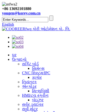
+86 13692101880
yougen@korey.com.cn
English
કોરી ઓટોમેશન કો., લિ.
ઘર
ઉત્પાદનો
સર્કિટ બોર્ડ
સિમેન્સ
CNC સિસ્ટમ/IPC
ફાગોર
નિયંત્રક
એન્કોડર
મિત્સુબિશી
HMI/ટચ સ્ક્રીન
બેઇઝર
સર્વર ડ્રાઈવર
સર્વો મોટર