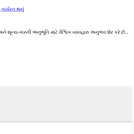
છે અને શૂન્ય-કારની અનુભૂતિ માટે વૈશ્વિક વ્યવહારુ અનુભવ શેર કરે છે...