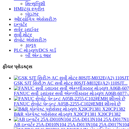
મિત્સુબિશી
HMI/ટચ સ્ક્રીન
બેઇઝર
ઔદ્યોગિક એસેસરીઝ
ઇન્વર્ટર
સર્વર ડ્રાઈવર
સર્વો મોટર
રોબોટ એસેસરીઝ
ફાનુક
PLC મોડ્યુલ/DCS કાર્ડ
બી એન્ડ આર
ફીચર પ્રોડક્ટ્સ
GSK SJT સિરીઝ AC સર્વો મોટર 80SJT-M032E(A2) 110SJT...
FANUC સર્વો ડ્રાઇવર સર્વો એમ્પ્લીફાયર મોડ્યુલ A06B-6077-.
FANUC રોબોટ પેન્ડન્ટ A05B-2255-C102#EMH શીખવે છે
B&R કોમ્પેક્ટ પ્રોસેસર મોડ્યુલ X20CP1381 X20CP1382
AB ઇન્વર્ટર 25A-D010N104 25A-D013N104 25A-D017N104