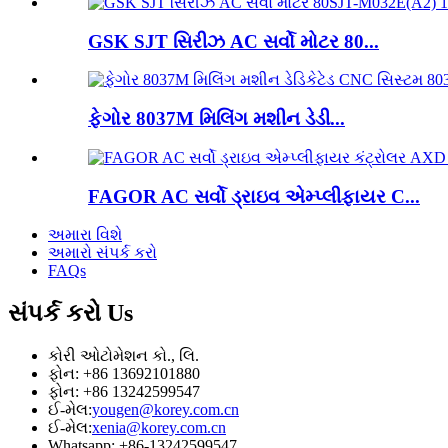
GSK SJT સિરીઝ AC સર્વો મોટર 80...
ફેગોર 8037M મિલિંગ મશીન ડેડી...
FAGOR AC સર્વો ડ્રાઇવ એમ્પ્લીફાયર C...
અમારા વિશે
અમારો સંપર્ક કરો
FAQs
સંપર્ક કરો
Us
કોરી ઓટોમેશન કો., લિ.
ફોન: +86 13692101880
ફોન: +86 13242599547
ઈ-મેલ:
yougen@korey.com.cn
ઈ-મેલ:
xenia@korey.com.cn
Whatsapp: +86-13242599547