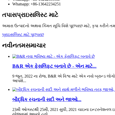
Whatsapp: +86-13642234251
તપાસ
પ્રાઇસલિસ્ટ માટે
અમારા ઉત્પાદનો અથવા કિંમત સૂચિ વિશે પૂછપરછ માટે, કૃપા કરીને ત
પ્રાઇસલિસ્ટ માટે પૂછપરછ
નવીનતમ
સમાચાર
B&R એક ફેસલિફ્ટ બનાવે છે - એન માટે...
9 જૂન, 2022 ના રોજ, B&R એ વિશ્વ માટે એક નવો બ્રાન્ડ લોગો
આપશે...
બૌદ્ધિક રચનાની સદી અને જાઓ...
23મી ઓગસ્ટથી 25મી, 2021 સુધી, 2021 ચાઇના ઇન્ટરનેશનલ ઇન્ટ
યોજવામાં આવ્યો હતો...