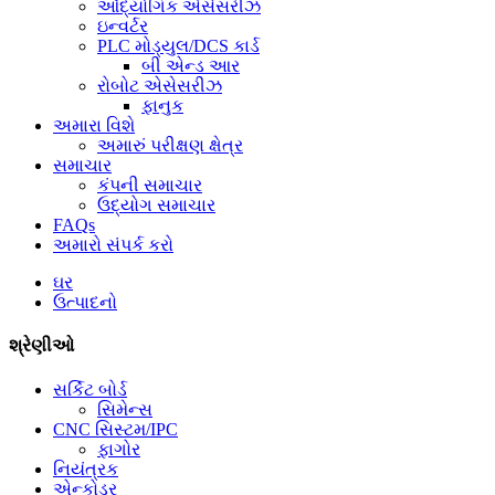
ઔદ્યોગિક એસેસરીઝ
ઇન્વર્ટર
PLC મોડ્યુલ/DCS કાર્ડ
બી એન્ડ આર
રોબોટ એસેસરીઝ
ફાનુક
અમારા વિશે
અમારું પરીક્ષણ ક્ષેત્ર
સમાચાર
કંપની સમાચાર
ઉદ્યોગ સમાચાર
FAQs
અમારો સંપર્ક કરો
ઘર
ઉત્પાદનો
શ્રેણીઓ
સર્કિટ બોર્ડ
સિમેન્સ
CNC સિસ્ટમ/IPC
ફાગોર
નિયંત્રક
એન્કોડર