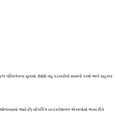
િજિટલ પરિવર્તનના યુગમાં, B&R વધુ પડકારોનો સામનો કરશે અને સહકાર
 ઓળખવામાં આવે છે) ચોંગકિંગ ઇન્ટરનેશનલ એક્સ્પોમાં ભવ્ય રીતે