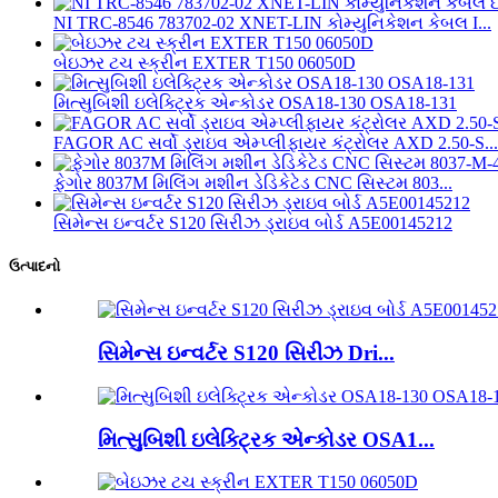
NI TRC-8546 783702-02 XNET-LIN કોમ્યુનિકેશન કેબલ I...
બેઇઝર ટચ સ્ક્રીન EXTER T150 06050D
મિત્સુબિશી ઇલેક્ટ્રિક એન્કોડર OSA18-130 OSA18-131
FAGOR AC સર્વો ડ્રાઇવ એમ્પ્લીફાયર કંટ્રોલર AXD 2.50-S...
ફેગોર 8037M મિલિંગ મશીન ડેડિકેટેડ CNC સિસ્ટમ 803...
સિમેન્સ ઇન્વર્ટર S120 સિરીઝ ડ્રાઇવ બોર્ડ A5E00145212
ઉત્પાદનો
સિમેન્સ ઇન્વર્ટર S120 સિરીઝ Dri...
મિત્સુબિશી ઇલેક્ટ્રિક એન્કોડર OSA1...