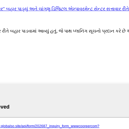
ાવાર રીતે બહાર પાડવામાં આવ્યું હતું, જે પાથ પ્લાનિંગ સૂચનો પ્રદાન કરે 