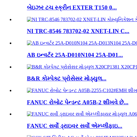
બેઇઝર ટચ સ્ક્રીન EXTER T150 0...
NI TRC-8546 783702-02 XNET-LIN C...
AB ઇન્વર્ટર 25A-D010N104 25A-D01...
B&R કોમ્પેક્ટ પ્રોસેસર મોડ્યુલ...
FANUC રોબોટ પેન્ડન્ટ A05B-2 શીખવે છે...
FANUC સર્વો ડ્રાઇવર સર્વો એમ્પ્લીફાઇ...