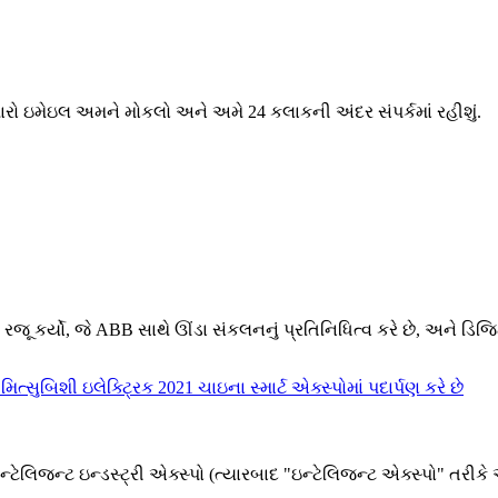
મારો ઇમેઇલ અમને મોકલો અને અમે 24 કલાકની અંદર સંપર્કમાં રહીશું.
 રજૂ કર્યો, જે ABB સાથે ઊંડા સંકલનનું પ્રતિનિધિત્વ કરે છે, અને ડ
ેલિજન્ટ ઇન્ડસ્ટ્રી એક્સ્પો (ત્યારબાદ "ઇન્ટેલિજન્ટ એક્સ્પો" તરીકે