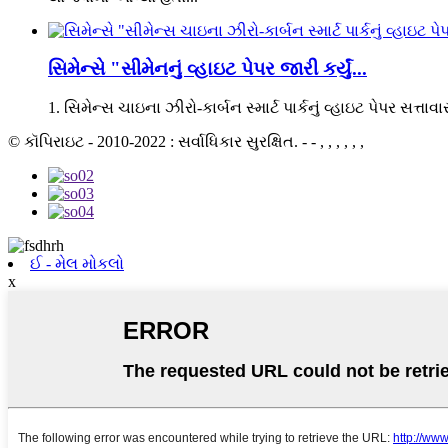
સિમેન્સે "સીમેનનું વ્હાઇટ પેપર જારી કર્યું...
1. સિમેન્સ ચાઇના ઝીરો-કાર્બન સ્માર્ટ પાર્કનું વ્હાઇટ પેપર સત્ત
© કૉપિરાઇટ - 2010-2022 : સર્વાધિકાર સુરક્ષિત. - - , , , , , ,
ઈ - મેલ મોકલો
x