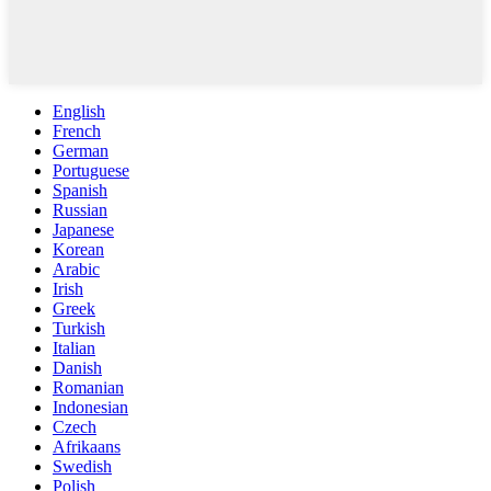
English
French
German
Portuguese
Spanish
Russian
Japanese
Korean
Arabic
Irish
Greek
Turkish
Italian
Danish
Romanian
Indonesian
Czech
Afrikaans
Swedish
Polish