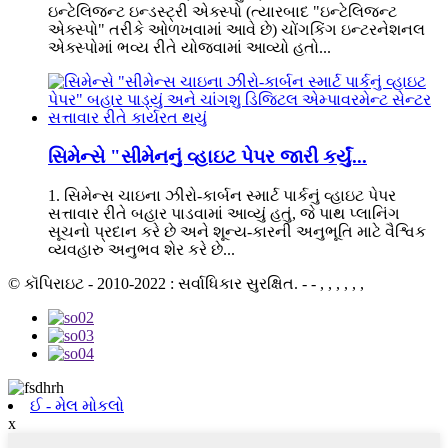
ઇન્ટેલિજન્ટ ઇન્ડસ્ટ્રી એક્સ્પો (ત્યારબાદ "ઇન્ટેલિજન્ટ
એક્સ્પો" તરીકે ઓળખવામાં આવે છે) ચોંગકિંગ ઇન્ટરનેશનલ
એક્સ્પોમાં ભવ્ય રીતે યોજવામાં આવ્યો હતો...
સિમેન્સે "સીમેનનું વ્હાઇટ પેપર જારી કર્યું...
1. સિમેન્સ ચાઇના ઝીરો-કાર્બન સ્માર્ટ પાર્કનું વ્હાઇટ પેપર
સત્તાવાર રીતે બહાર પાડવામાં આવ્યું હતું, જે પાથ પ્લાનિંગ
સૂચનો પ્રદાન કરે છે અને શૂન્ય-કારની અનુભૂતિ માટે વૈશ્વિક
વ્યવહારુ અનુભવ શેર કરે છે...
© કૉપિરાઇટ - 2010-2022 : સર્વાધિકાર સુરક્ષિત. - - , , , , , ,
ઈ - મેલ મોકલો
x