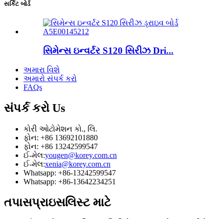
સર્કિટ બોર્ડ
સિમેન્સ ઇન્વર્ટર S120 સિરીઝ Dri...
અમારા વિશે
અમારો સંપર્ક કરો
FAQs
સંપર્ક કરો
Us
કોરી ઓટોમેશન કો., લિ.
ફોન: +86 13692101880
ફોન: +86 13242599547
ઈ-મેલ:
yougen@korey.com.cn
ઈ-મેલ:
xenia@korey.com.cn
Whatsapp: +86-13242599547
Whatsapp: +86-13642234251
તપાસ
પ્રાઇસલિસ્ટ માટે