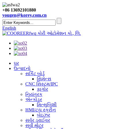
+86 13692101880
yougen@korey.com.cn
English
કોરી ઓટોમેશન કો., લિ.
ઘર
ઉત્પાદનો
સર્કિટ બોર્ડ
સિમેન્સ
CNC સિસ્ટમ/IPC
ફાગોર
નિયંત્રક
એન્કોડર
મિત્સુબિશી
HMI/ટચ સ્ક્રીન
બેઇઝર
સર્વર ડ્રાઈવર
સર્વો મોટર