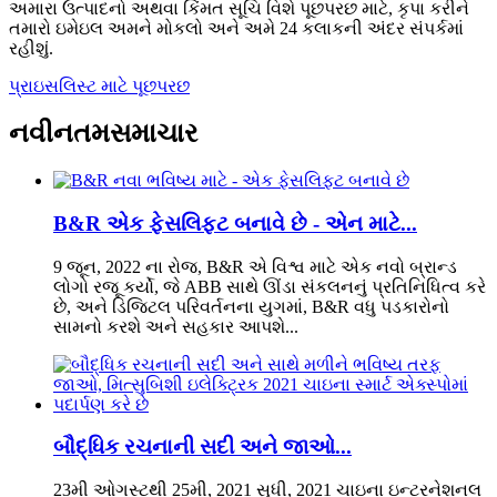
અમારા ઉત્પાદનો અથવા કિંમત સૂચિ વિશે પૂછપરછ માટે, કૃપા કરીને
તમારો ઇમેઇલ અમને મોકલો અને અમે 24 કલાકની અંદર સંપર્કમાં
રહીશું.
પ્રાઇસલિસ્ટ માટે પૂછપરછ
નવીનતમ
સમાચાર
B&R એક ફેસલિફ્ટ બનાવે છે - એન માટે...
9 જૂન, 2022 ના રોજ, B&R એ વિશ્વ માટે એક નવો બ્રાન્ડ
લોગો રજૂ કર્યો, જે ABB સાથે ઊંડા સંકલનનું પ્રતિનિધિત્વ કરે
છે, અને ડિજિટલ પરિવર્તનના યુગમાં, B&R વધુ પડકારોનો
સામનો કરશે અને સહકાર આપશે...
બૌદ્ધિક રચનાની સદી અને જાઓ...
23મી ઓગસ્ટથી 25મી, 2021 સુધી, 2021 ચાઇના ઇન્ટરનેશનલ