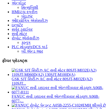
એન્કોડર
મિત્સુબિશી
HMI/ટચ સ્ક્રીન
બેઇઝર
ઔદ્યોગિક એસેસરીઝ
ઇન્વર્ટર
સર્વર ડ્રાઈવર
સર્વો મોટર
રોબોટ એસેસરીઝ
ફાનુક
PLC મોડ્યુલ/DCS કાર્ડ
બી એન્ડ આર
ફીચર પ્રોડક્ટ્સ
GSK SJT સિરીઝ AC સર્વો મોટર 80SJT-M032E(A2)
110SJT...
FANUC સર્વો ડ્રાઇવર સર્વો એમ્પ્લીફાયર મોડ્યુલ A06B-
6077-...