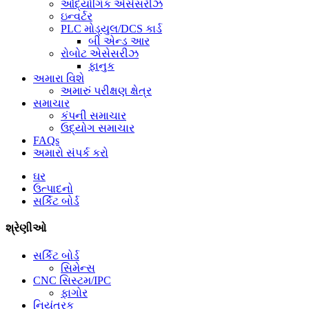
ઔદ્યોગિક એસેસરીઝ
ઇન્વર્ટર
PLC મોડ્યુલ/DCS કાર્ડ
બી એન્ડ આર
રોબોટ એસેસરીઝ
ફાનુક
અમારા વિશે
અમારું પરીક્ષણ ક્ષેત્ર
સમાચાર
કંપની સમાચાર
ઉદ્યોગ સમાચાર
FAQs
અમારો સંપર્ક કરો
ઘર
ઉત્પાદનો
સર્કિટ બોર્ડ
શ્રેણીઓ
સર્કિટ બોર્ડ
સિમેન્સ
CNC સિસ્ટમ/IPC
ફાગોર
નિયંત્રક