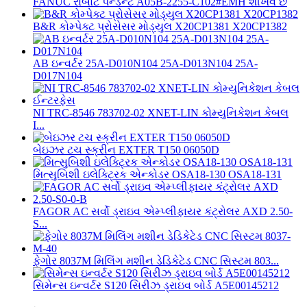
FANUC રોબોટ પેન્ડન્ટ A05B-2255-C102#EMH શીખવે છે
B&R કોમ્પેક્ટ પ્રોસેસર મોડ્યુલ X20CP1381 X20CP1382
AB ઇન્વર્ટર 25A-D010N104 25A-D013N104 25A-
D017N104
NI TRC-8546 783702-02 XNET-LIN કોમ્યુનિકેશન કેબલ
I...
બેઇઝર ટચ સ્ક્રીન EXTER T150 06050D
મિત્સુબિશી ઇલેક્ટ્રિક એન્કોડર OSA18-130 OSA18-131
FAGOR AC સર્વો ડ્રાઇવ એમ્પ્લીફાયર કંટ્રોલર AXD 2.50-
S...
ફેગોર 8037M મિલિંગ મશીન ડેડિકેટેડ CNC સિસ્ટમ 803...
સિમેન્સ ઇન્વર્ટર S120 સિરીઝ ડ્રાઇવ બોર્ડ A5E00145212